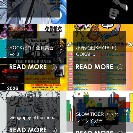
ROCKだヨ！全員集合
小野武正(KEYTALK)
Vol,9
GOKAI ...
SLOW TIGER チベタ
Geography of the moo...
ン・タイガー...