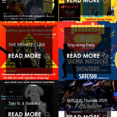
THE PRIVATES LIVE
Sing-along Party
福田洋也 Thunder 2025
Taiki N. & Natsuko "...
"V...