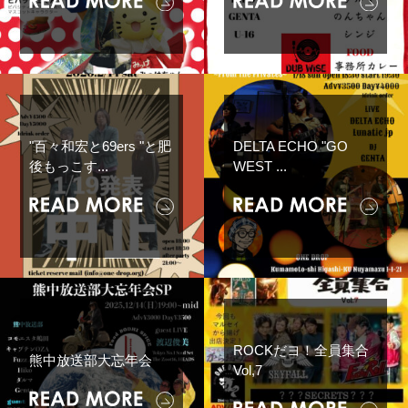
"百々和宏と69ers "と肥
DELTA ECHO "GO
後もっこす...
WEST ...
ROCKだヨ！全員集合
熊中放送部大忘年会
Vol,7