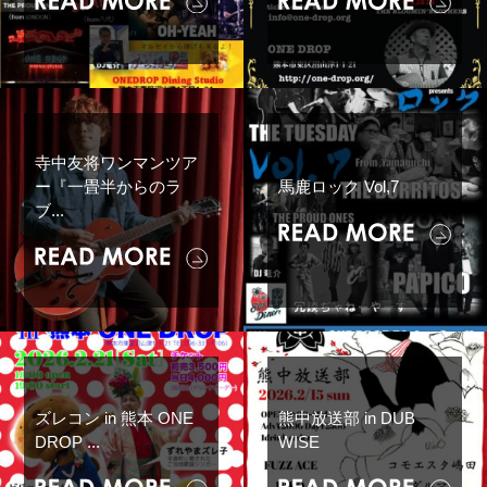
寺中友将ワンマンツア
ー『一畳半からのラ
馬鹿ロック Vol,7
ブ...
ズレコン in 熊本 ONE
熊中放送部 in DUB
DROP ...
WISE