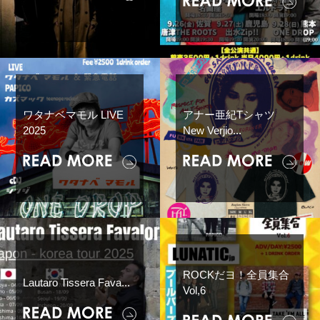
ワタナベマモル LIVE
アナー亜紀Tシャツ
2025
New Verjio...
ROCKだヨ！全員集合
Lautaro Tissera Fava...
Vol,6