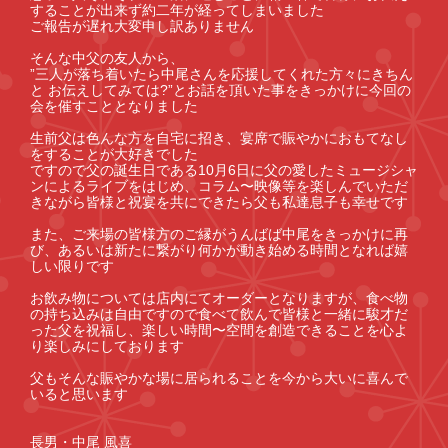
することが出来ず約二年が経ってしまいました
ご報告が遅れ大変申し訳ありません
そんな中父の友人から、
”三人が落ち着いたら中尾さんを応援してくれた方々にきちん
と お伝えしてみては?”とお話を頂いた事をきっかけに今回の
会を催すこととなりました
生前父は色んな方を自宅に招き、宴席で賑やかにおもてなし
をすることが大好きでした
ですので父の誕生日である10月6日に父の愛したミュージシャ
ンによるライブをはじめ、コラム〜映像等を楽しんでいただ
きながら皆様と祝宴を共にできたら父も私達息子も幸せです
また、ご来場の皆様方のご縁がうんばば中尾をきっかけに再
び、あるいは新たに繋がり何かが動き始める時間となれば嬉
しい限りです
お飲み物については店内にてオーダーとなりますが、食べ物
の持ち込みは自由ですので食べて飲んで皆様と一緒に駿才だ
った父を祝福し、楽しい時間〜空間を創造できることを心よ
り楽しみにしております
父もそんな賑やかな場に居られることを今から大いに喜んで
いると思います
長男・中尾 風喜