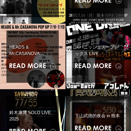
HEADS &
スパニッシュスープレ
Mr,CASANOVA ...
ックス LIVE
鈴木康博 SOLO LIVE
下山武徳的夜会 in 熊本
2025