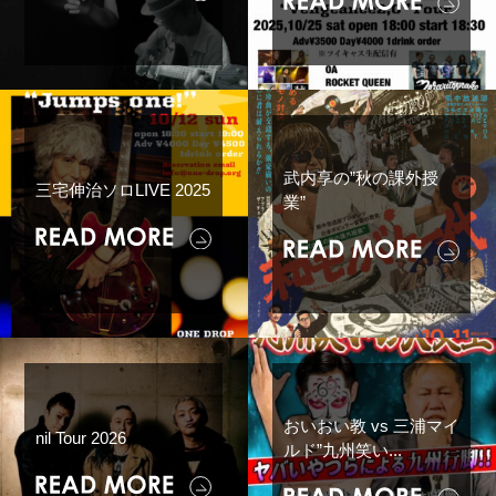
武内享の”秋の課外授
三宅伸治ソロLIVE 2025
業”
おいおい教 vs 三浦マイ
nil Tour 2026
ルド”九州笑い...