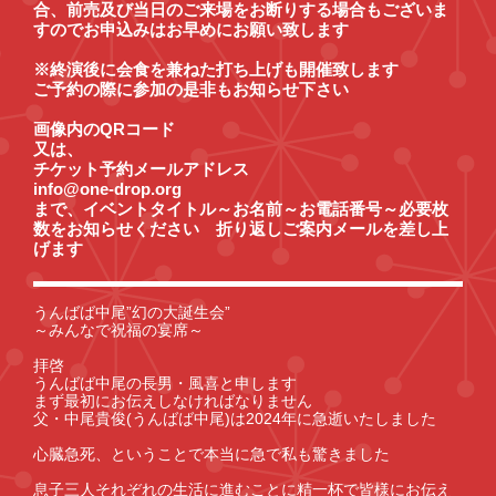
合、前売及び当日のご来場をお断りする場合もございま
すのでお申込みはお早めにお願い致します
※終演後に会食を兼ねた打ち上げも開催致します
ご予約の際に参加の是非もお知らせ下さい
画像内のQRコード
又は、
チケット予約メールアドレス
info@one-drop.org
まで、イベントタイトル～お名前～お電話番号～必要枚
数をお知らせください 折り返しご案内メールを差し上
げます
うんばば中尾”幻の大誕生会”
～みんなで祝福の宴席～
拝啓
うんばば中尾の長男・風喜と申します
まず最初にお伝えしなければなりません
父・中尾貴俊(うんばば中尾)は2024年に急逝いたしました
心臓急死、ということで本当に急で私も驚きました
息子三人それぞれの生活に進むことに精一杯で皆様にお伝え