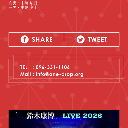
次男・中尾 駿丹
三男・中尾 宴士