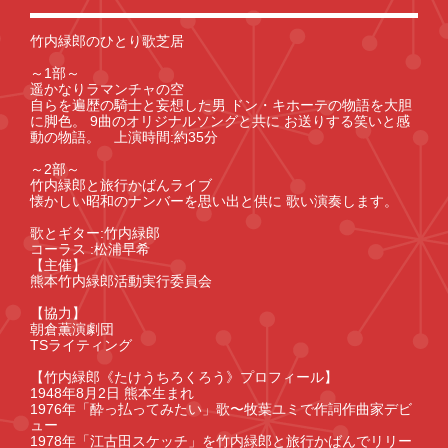
竹内緑郎のひとり歌芝居
～1部～
遥かなりラマンチャの空
自らを遍歴の騎士と妄想した男 ドン・キホーテの物語を大胆
に脚色。 9曲のオリジナルソングと共に お送りする笑いと感
動の物語。 上演時間:約35分
～2部～
竹内緑郎と旅行かばんライブ
懐かしい昭和のナンバーを思い出と供に 歌い演奏します。
歌とギター:竹内緑郎
コーラス :松浦早希
【主催】
熊本竹内緑郎活動実行委員会
【協力】
朝倉薫演劇団
TSライティング
【竹内緑郎《たけうちろくろう》プロフィール】
1948年8月2日 熊本生まれ
1976年「酔っ払ってみたい」歌〜牧葉ユミで作詞作曲家デビ
ュー
1978年「江古田スケッチ」を竹内緑郎と旅行かばんでリリー