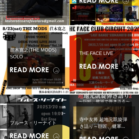
苣木寛之(THE MODS)
THE FACE LIVE
SOLO ...
寺中友将 超地元凱旋弾
ブルース・リーナイト
き語り～巨匠、健軍...